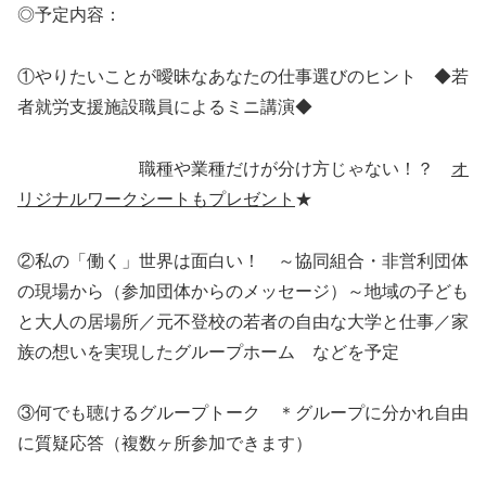
◎予定内容：
①やりたいことが曖昧なあなたの仕事選びのヒント ◆若
者就労支援施設職員によるミニ講演◆
職種や業種だけが分け方じゃない！？
オ
リジナルワークシートもプレゼント
★
②私の「働く」世界は面白い！ ～協同組合・非営利団体
の現場から（参加団体からのメッセージ）～地域の子ども
と大人の居場所／元不登校の若者の自由な大学と仕事／家
族の想いを実現したグループホーム などを予定
③何でも聴けるグループトーク ＊グループに分かれ自由
に質疑応答（複数ヶ所参加できます）