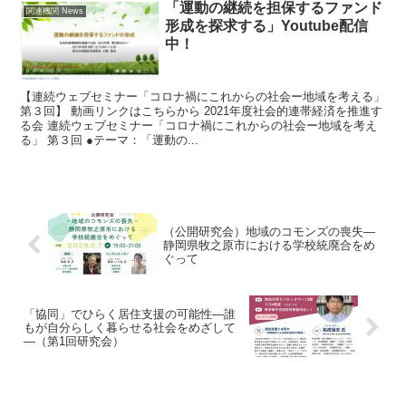
「運動の継続を担保するファンド
関連機関 News
形成を探求する」Youtube配信
中！
【連続ウェブセミナー「コロナ禍にこれからの社会ー地域を考える」
第３回】 動画リンクはこちらから 2021年度社会的連帯経済を推進す
る会 連続ウェブセミナー「コロナ禍にこれからの社会ー地域を考え
る」 第３回 ●テーマ：「運動の...
（公開研究会）地域のコモンズの喪失―
静岡県牧之原市における学校統廃合をめ
ぐって
「協同」でひらく居住支援の可能性―誰
もが自分らしく暮らせる社会をめざして
―（第1回研究会）