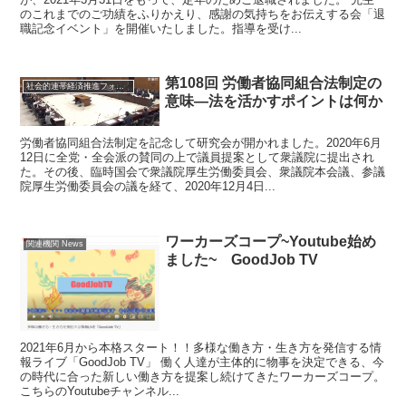
のこれまでのご功績をふりかえり、感謝の気持ちをお伝えする会「退
職記念イベント」を開催いたしました。指導を受け...
第108回 労働者協同組合法制定の
社会的連帯経済推進フォーラム News
意味―法を活かすポイントは何か
労働者協同組合法制定を記念して研究会が開かれました。2020年6月
12日に全党・全会派の賛同の上で議員提案として衆議院に提出され
た。その後、臨時国会で衆議院厚生労働委員会、衆議院本会議、参議
院厚生労働委員会の議を経て、2020年12月4日...
ワーカーズコープ~Youtube始め
関連機関 News
ました~ GoodJob TV
2021年6月から本格スタート！！多様な働き方・生き方を発信する情
報ライブ「GoodJob TV」 働く人達が主体的に物事を決定できる、今
の時代に合った新しい働き方を提案し続けてきたワーカーズコープ。
こちらのYoutubeチャンネル...