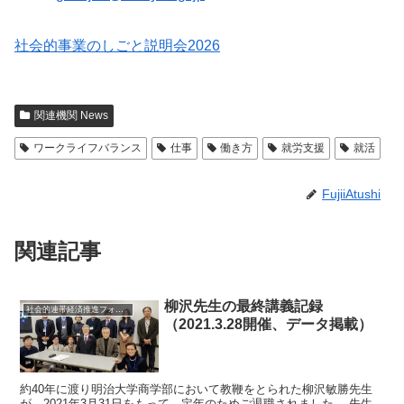
社会的事業のしごと説明会2026
関連機関 News
ワークライフバランス
仕事
働き方
就労支援
就活
FujiiAtushi
関連記事
柳沢先生の最終講義記録
社会的連帯経済推進フォーラム News
（2021.3.28開催、データ掲載）
約40年に渡り明治大学商学部において教鞭をとられた柳沢敏勝先生
が、2021年3月31日をもって、定年のためご退職されました。 先生