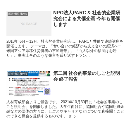
NPO法人PARC & 社会的企業研
関連機関 News
究会による共催企画 今年も開催
します
2018年 6月～12月、社会的企業研究会は、PARCと共催で連続講座を
開催します。 テーマは、「奪い合いの経済から支え合いの経済へー
米国アジア系移住労働者の市民連帯」。「白人以外の移民はお断
り」。事実上そのような発言を繰り返すトラン...
第二回 社会的事業のしごと説明
関連機関 News
会 終了報告
人材育成部会よりご報告です。 2021年10月30日に「社会的事業のし
ごと説明会」を開催しました。大学生向けに、協同組合や協同組織金
融などの団体の方々に、しごとやキャリアなどについて直接聞くこと
のできる機会を提供するものです。 きっ...