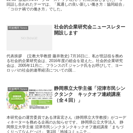
回話し合われたテーマは、「風通しの良い新しい働き方：協同組合」
「コロナ禍での働き方」でした。
社会的企業研究会ニュースレター
関連機関 News
開設します
代表挨拶 (立教大学教授 藤井敦史) 7月16日に、私が世話役を務め
る社会的企業研究会は、2016年度の総会を迎えた。社会的企業研究
会は、2005年11月に、フランスのT.ジャンテ氏をお呼びして、ヨー
ロッパの社会的連帯経済についての国...
静岡県立大学主催「沼津市民シン
関連機関 News
クタンク キックオフ連続講座
（全４回）」
本研究会の運営委員である津富宏さん（静岡県立大学教授）がコーデ
ィネーターを務める企画のお知らせです。 静岡県公立大学法人 静
岡県立大学主催 沼津市民シンクタンクキックオフ連続講座「まちづ
くりってなんだっけ」 第1回「地域コミュニテ...