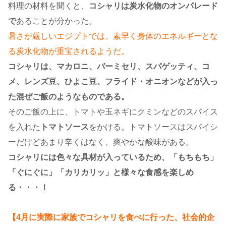
料理の材料を聞くと、
コシャリは炭水化物のオンパレード
で
あることが分かった。
暑さが厳しいエジプトでは、素早く身体のエネルギーとな
る炭水化物が重宝されるようだ。
コシャリは、マカロニ、バーミセリ、スパゲッティ、コ
メ、レンズ豆、ひよこ豆、
フライド・オニオンなどが入っ
た混ぜご飯のようなものである。
そのご飯の上に、トマトや玉ネギにクミンなどのスパイス
を入れた
トマトソース
をかける。トマトソースはスパイシ
ーだけどあまり辛くはなく、爽やかな酸味がある。
コシャリには色々な具材が入っているため、「もちもち」
「ぐにぐに」「カリカリッ」と様々な食感を楽しめ
る・・・！
【4月に実際に家族でコシャリを食べに行った、社会的企