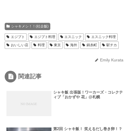
シャキメシ！！(社企飯)
エジプト
エジプト料理
エスニック
エスニック料理
おいしい店
料理
東京
海外
錦糸町
駅チカ
Emily Kurata
関連記事
シャキ飯 出張版！ワーカーズ・コレクテ
ィブ「おかずや 花」@札幌
第2回 シャキ飯！ 笑えるだし巻き卵！？