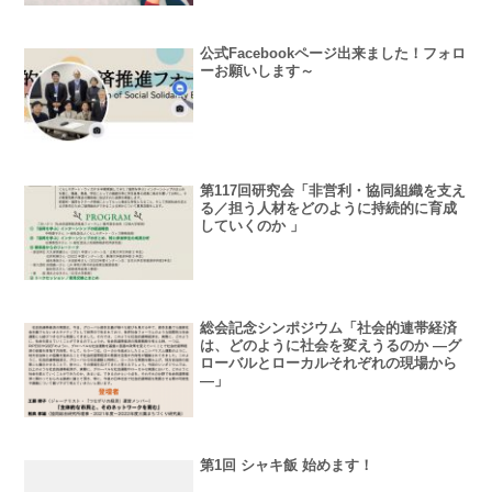
公式Facebookページ出来ました！フォロ
ーお願いします～
第117回研究会「非営利・協同組織を支え
る／担う人材をどのように持続的に育成
していくのか 」
総会記念シンポジウム「社会的連帯経済
は、どのように社会を変えうるのか ―グ
ローバルとローカルそれぞれの現場から
―」
第1回 シャキ飯 始めます！