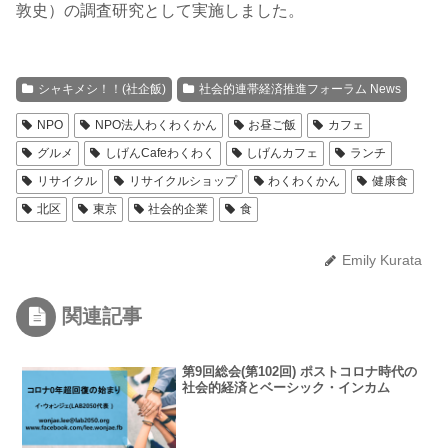
敦史）の調査研究として実施しました。
シャキメシ！！(社企飯)
社会的連帯経済推進フォーラム News
NPO
NPO法人わくわくかん
お昼ご飯
カフェ
グルメ
しげんCafeわくわく
しげんカフェ
ランチ
リサイクル
リサイクルショップ
わくわくかん
健康食
北区
東京
社会的企業
食
Emily Kurata
関連記事
第9回総会(第102回) ポストコロナ時代の
社会的経済とベーシック・インカム