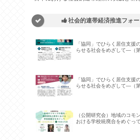
社会的連帯経済推進フォー
「協同」でひらく居住支援
らせる社会をめざして―（第
「協同」でひらく居住支援
らせる社会をめざして―（第
（公開研究会）地域のコモ
おける学校統廃合をめぐっ