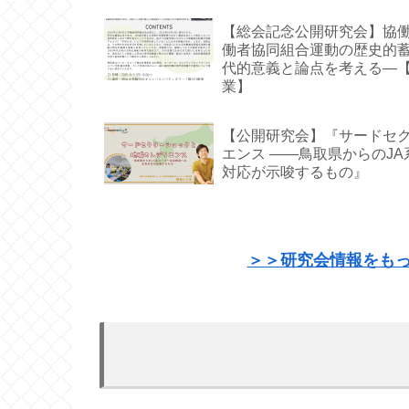
【総会記念公開研究会】協働
働者協同組合運動の歴史的
代的意義と論点を考える—【
業】
【公開研究会】『サードセ
エンス ――鳥取県からのJ
対応が示唆するもの』
＞＞研究会情報をも