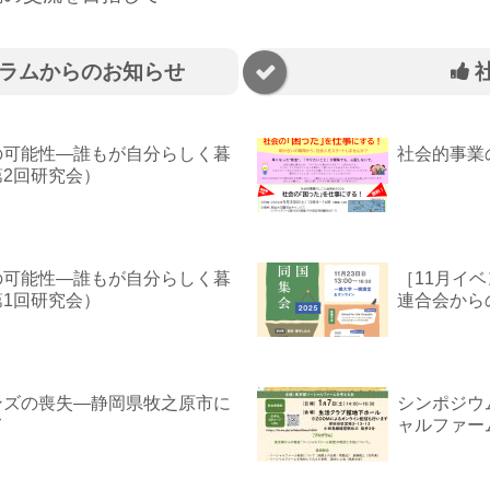
ラムからのお知らせ
の可能性―誰もが自分らしく暮
社会的事業
2回研究会）
の可能性―誰もが自分らしく暮
［11月イ
1回研究会）
連合会から
ンズの喪失―静岡県牧之原市に
シンポジウ
て
ャルファー