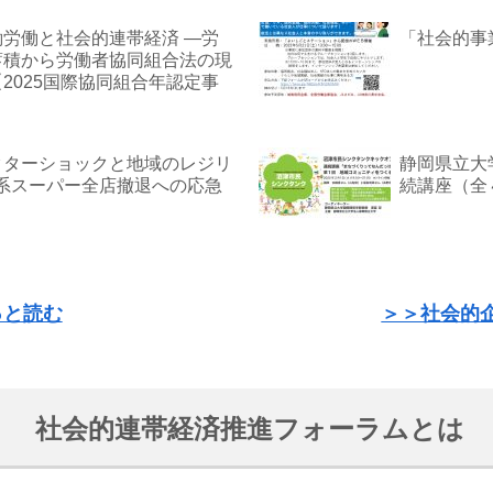
労働と社会的連帯経済 —労
「社会的事
蓄積から労働者協同組合法の現
2025国際協同組合年認定事
クターショックと地域のレジリ
静岡県立大
A系スーパー全店撤退への応急
続講座（全
っと読む
＞＞社会的
社会的連帯経済推進フォーラムとは