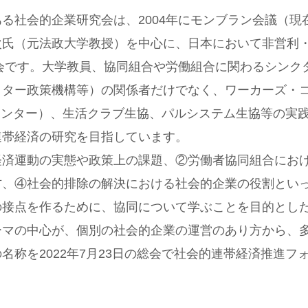
る社会的企業研究会は、2004年にモンブラン会議（
次氏（元法政大学教授）を中心に、日本において非営利
究会です。大学教員、協同組合や労働組合に関わるシン
クター政策機構等）の関係者だけでなく、ワーカーズ・
料センター）、生活クラブ生協、パルシステム生協等の実
連帯経済の研究を目指しています。
経済運動の実態や政策上の課題、②労働者協同組合にお
方、④社会的排除の解決における社会的企業の役割とい
の接点を作るために、協同について学ぶことを目的とし
ーマの中心が、個別の社会的企業の運営のあり方から、
称を2022年7月23日の総会で社会的連帯経済推進フォ