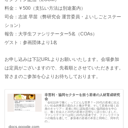
料金：￥500（支払い方法は別途案内）
司会：志波 早苗（弊研究会 運営委員・よいしごとステー
ション）
報告：大学生ファシリテーター5名（COAs）
ゲスト：参画団体より1名
お申し込みは下記URLよりお願いいたします。会場参加
は定員がございますので、先着順とさせていただきます。
皆さまのご参加を心よりお待ちしております。
非営利・協同セクターを担う若者の人材育成研究
会
「会社以外で働く」ってどんな世界？～20代の若者に伝え
たい社会的事業の面白さと働き甲斐、そして若者が描く自
身のキャリア～ 若者に特に認知度の低い協同組合を中心
に、働く社会人と20代の若者が忌憚なく語り合いました。
ファシリテーターは同じ20代の若者です。ファシリテータ
ーの報告を通して、参加者の若者の本音と同時に、同年代
の...
docs.google.com