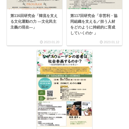
第116回研究会「韓流を支え
第117回研究会「非営利・協
る文化運動の力 ―文化民主
同組織を支える／担う人材
主義の現在―」
をどのように持続的に育成
していくのか 」
2023.01.20
2023.01.12