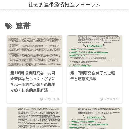
社会的連帯経済推進フォーラム
連帯
第118回 公開研究会「共同
第117回研究会 終了のご報
企業体はたらっく・ざまに
告と感想文掲載
学ぶー地方自治体との協働
が築く社会的連帯経済ー」
2023.03.31
2023.03.15