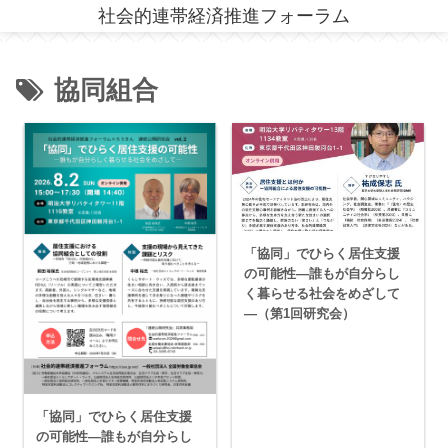
社会的連帯経済推進フォーラム
協同組合
「協同」でひらく居住支援
の可能性―誰もが自分らし
く暮らせる社会をめざして
―（第1回研究会）
「協同」でひらく居住支援
の可能性―誰もが自分らし