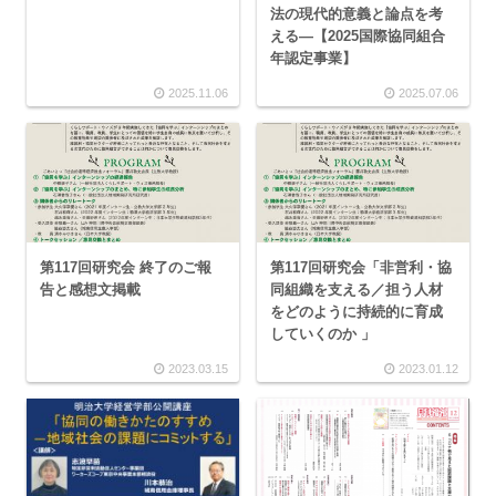
法の現代的意義と論点を考
える—【2025国際協同組合
年認定事業】
2025.11.06
2025.07.06
第117回研究会 終了のご報
第117回研究会「非営利・協
告と感想文掲載
同組織を支える／担う人材
をどのように持続的に育成
していくのか 」
2023.03.15
2023.01.12